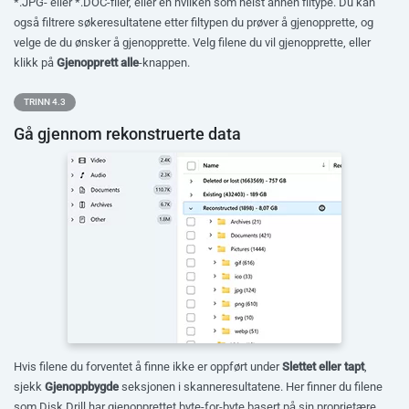
*.JPG- eller *.DOC-filer, eller en hvilken som helst annen filtype. Du kan
også filtrere søkeresultatene etter filtypen du prøver å gjenopprette, og
velge de du ønsker å gjenopprette. Velg filene du vil gjenopprette, eller
klikk på
Gjenopprett alle
-knappen.
TRINN 4.3
Gå gjennom rekonstruerte data
Hvis filene du forventet å finne ikke er oppført under
Slettet eller tapt
,
sjekk
Gjenoppbygde
seksjonen i skanneresultatene. Her finner du filene
som Disk Drill har gjenopprettet byte-for-byte basert på sin proprietære