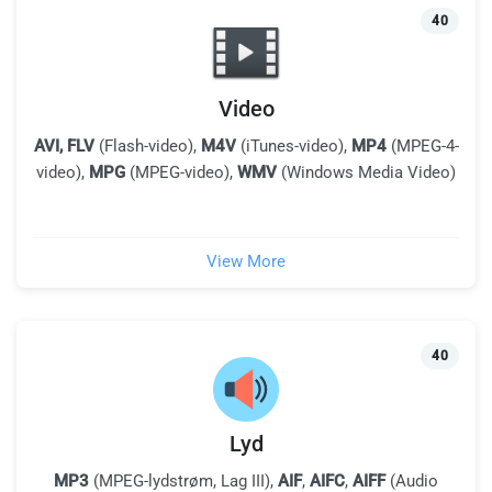
40
Video
AVI, FLV
(Flash-video),
M4V
(iTunes-video),
MP4
(MPEG-4-
video),
MPG
(MPEG-video),
WMV
(Windows Media Video)
View More
40
Lyd
MP3
(MPEG-lydstrøm, Lag III),
AIF
,
AIFC
,
AIFF
(Audio