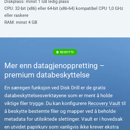
Diskplass: minst 1 GB ledig plass
CPU: 32-bit (x86) eller 64-bit (x86-64) kompatibel CPU 1,0 GHz
eller raskere
RAM: minst 4 GB
BESKYTTE
Mer enn datagjenoppretting –
premium databeskyttelse
En særegen funksjon ved Disk Drill er de gratis
databeskyttelsesverktøyene som er ment å holde
viktige filer trygge. Du kan konfigurere
Recovery Vault
til
å beskytte bestemte filer og mapper ved å beholde
metadata for utilsiktede slettinger. Vault er i hovedsak
en utvidet papirkurv som vanligvis ikke krever ekstra