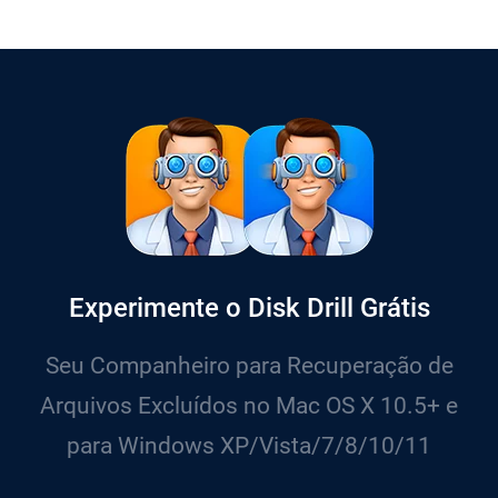
Experimente o Disk Drill Grátis
Seu Companheiro para Recuperação de
Arquivos Excluídos no Mac OS X 10.5+ e
para Windows XP/Vista/7/8/10/11