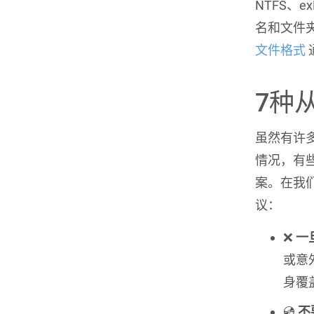
NTFS、
名和文件
文件格式
7种
虽然有许
情况，有
案。在我
议：
❌
一
或意
身覆
💿
不