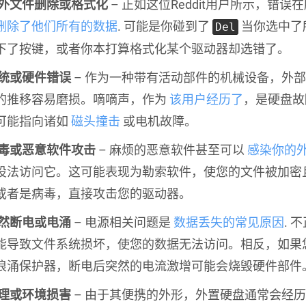
外文件删除或格式化
– 正如这位Reddit用户所示，错误
删除了他们所有的数据
. 可能是你碰到了
当你选中了
Del
下了按键，或者你本打算格式化某个驱动器却选错了。
统或硬件错误
– 作为一种带有活动部件的机械设备，外
的推移容易磨损。嘀嘀声，作为
该用户经历了
，是硬盘故
可能指向诸如
磁头撞击
或电机故障。
毒或恶意软件攻击
– 麻烦的恶意软件甚至可以
感染你的
设法访问它。这可能表现为勒索软件，使您的文件被加密
或者是病毒，直接攻击您的驱动器。
然断电或电涌
– 电源相关问题是
数据丢失的常见原因
. 
能导致文件系统损坏，使您的数据无法访问。相反，如果
浪涌保护器，断电后突然的电流激增可能会烧毁硬件部件
理或环境损害
– 由于其便携的外形，外置硬盘通常会经