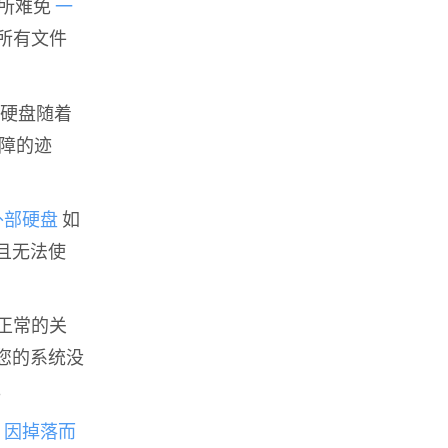
在所难免
一
所有文件
部硬盘随着
障的迹
外部硬盘
如
且无法使
不正常的关
您的系统没
。
历
因掉落而