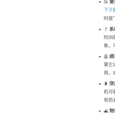
📝
意
下子
时按
🚩
系
时间
象，
🤖
病
果它
用，
🔋
突
机可
有防
🌊
物