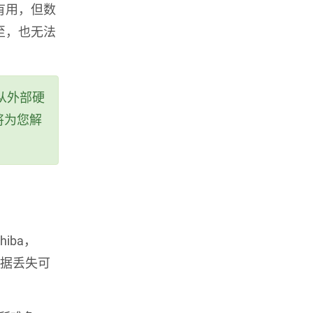
有用，但数
至，也无法
从外部硬
将为您解
iba，
数据丢失可