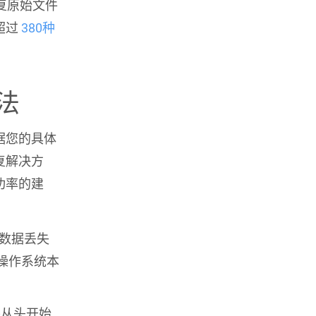
恢复原始文件
超过
380种
法
据您的具体
复解决方
功率的建
数据丢失
操作系统本
从头开始