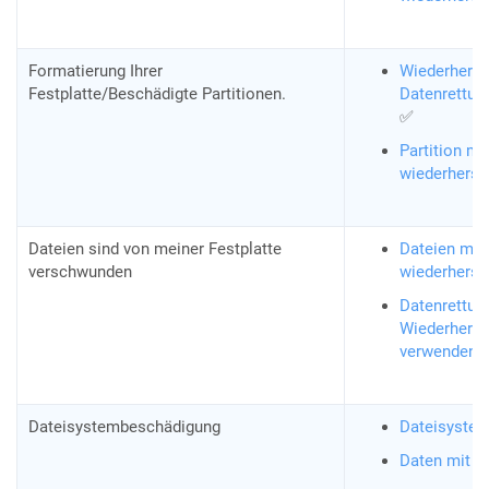
Formatierung Ihrer
Wiederherste
Festplatte/Beschädigte Partitionen.
Datenrettung
✅
Partition mi
wiederherst
Dateien sind von meiner Festplatte
Dateien mit
verschwunden
wiederherst
Datenrettun
Wiederherst
verwenden
Dateisystembeschädigung
Dateisystem
Daten mit T