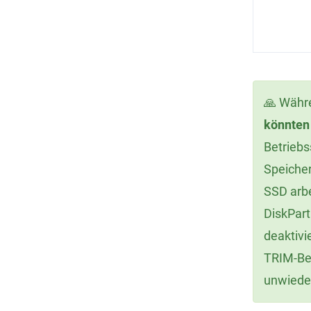
🙏 Wäh
könnten 
Betriebs
Speicher
SSD arbe
DiskPart
deaktivi
TRIM-Bef
unwieder