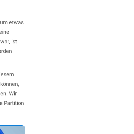
kaum etwas
eine
war, ist
erden
diesem
 können,
ben. Wir
 Partition