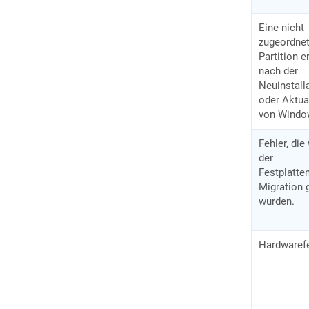
Eine nicht
zugeordne
Partition e
nach der
Neuinstall
oder Aktua
von Windo
Fehler, di
der
Festplatten
Migration
wurden.
Hardwarefe