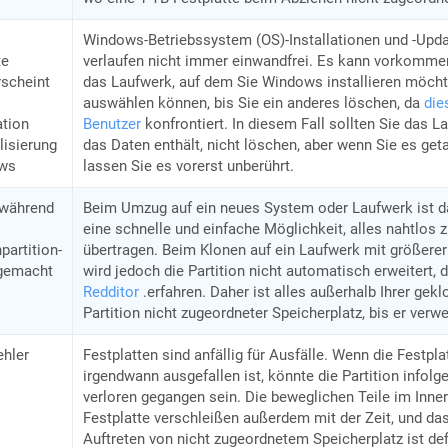
Windows-Betriebssystem (OS)-Installationen und -Upd
te
verlaufen nicht immer einwandfrei. Es kann vorkommen
rscheint
das Laufwerk, auf dem Sie Windows installieren möcht
auswählen können, bis Sie ein anderes löschen, da
die
ation
Benutzer
konfrontiert. In diesem Fall sollten Sie das L
lisierung
das Daten enthält, nicht löschen, aber wenn Sie es get
ws
lassen Sie es vorerst unberührt.
e während
Beim Umzug auf ein neues System oder Laufwerk ist d
eine schnelle und einfache Möglichkeit, alles nahtlos 
partition-
übertragen. Beim Klonen auf ein Laufwerk mit größerer
 gemacht
wird jedoch die Partition nicht automatisch erweitert, 
Redditor
.erfahren. Daher ist alles außerhalb Ihrer gekl
Partition nicht zugeordneter Speicherplatz, bis er verw
hler
Festplatten sind anfällig für Ausfälle. Wenn die Festpla
irgendwann ausgefallen ist, könnte die Partition infol
verloren gegangen sein. Die beweglichen Teile im Inne
Festplatte verschleißen außerdem mit der Zeit, und das
Auftreten von nicht zugeordnetem Speicherplatz ist defi