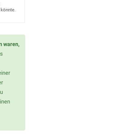
t
 könnte.
n waren,
as
einer
er
zu
einen