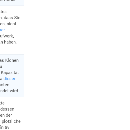
ates
, dass Sie
en, nicht
ser
aufwerk,
an haben,
as Klonen
zu
 Kapazität
da
dieser
onten
endet wird.
tte
gedessen
ren der
 plötzliche
nitiv