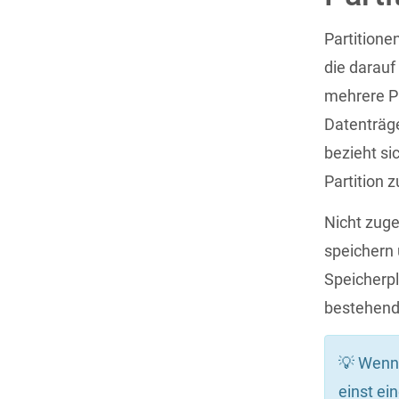
Partitione
die darauf
mehrere Pa
Datenträge
bezieht si
Partition 
Nicht zug
speichern 
Speicherpl
bestehende
💡 Wenn 
einst ei