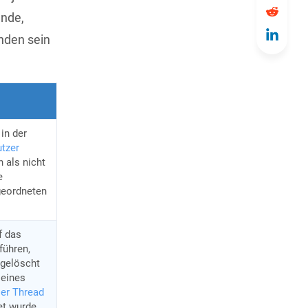
ünde,
nden sein
in der
utzer
 als nicht
e
geordneten
f das
führen,
 gelöscht
 eines
ser Thread
et wurde.