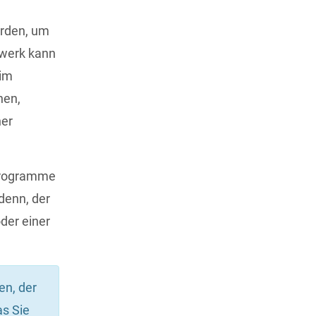
urden, um
fwerk kann
 im
hen,
ner
 Programme
denn, der
der einer
en, der
as Sie