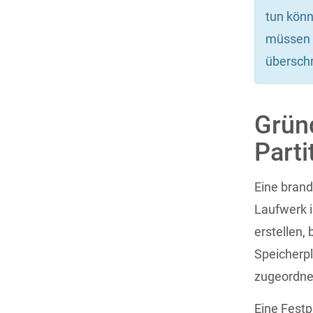
tun könn
müssen z
übersch
Gründ
Parti
Eine brand
Laufwerk i
erstellen,
Speicherpla
zugeordnet
Eine Festp