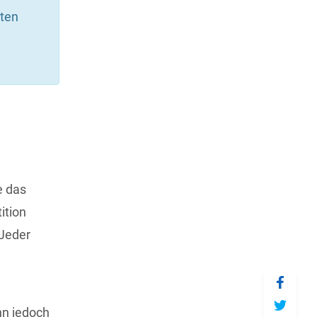
aten
e das
ition
 Jeder
nn jedoch