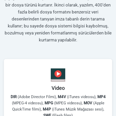
bir dosya türünü kurtarır. İkinci olarak, yazılım, 400'den
fazla belirli dosya formatını benzersiz veri
desenlerinden tanıyan imza tabanlı derin tarama
kullanır; bu sayede dosya sistemi bilgisi kaybolmuş,
bozulmuş veya yeniden formatlanmış sürücülerden bile
kurtarma yapılabilir.
Video
DIR
(Adobe Director Filmi),
M4V
(iTunes videosu),
MP4
(MPEG-4 videosu),
MPG
(MPEG videosu),
MOV
(Apple
QuickTime filmi),
M4P
(iTunes Müzik Mağazası sesi),
SWF
(Flash filmi)