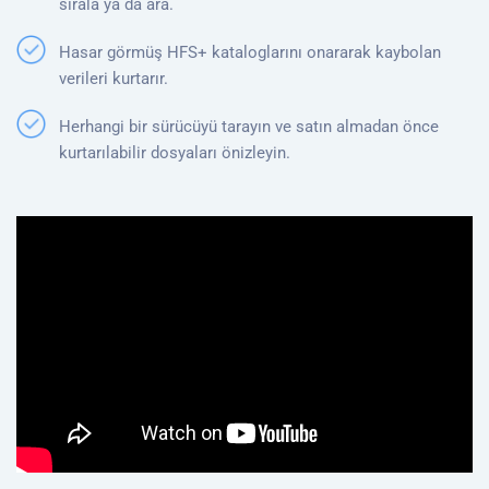
sırala ya da ara.
Hasar görmüş HFS+ kataloglarını onararak kaybolan
verileri kurtarır.
Herhangi bir sürücüyü tarayın ve satın almadan önce
kurtarılabilir dosyaları önizleyin.