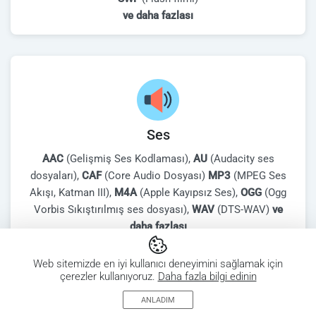
ve daha fazlası
Ses
AAC
(Gelişmiş Ses Kodlaması),
AU
(Audacity ses
dosyaları),
CAF
(Core Audio Dosyası)
MP3
(MPEG Ses
Akışı, Katman III),
M4A
(Apple Kayıpsız Ses),
OGG
(Ogg
Vorbis Sıkıştırılmış ses dosyası),
WAV
(DTS-WAV)
ve
daha fazlası
Web sitemizde en iyi kullanıcı deneyimini sağlamak için
çerezler kullanıyoruz.
Daha fazla bilgi edinin
ANLADIM