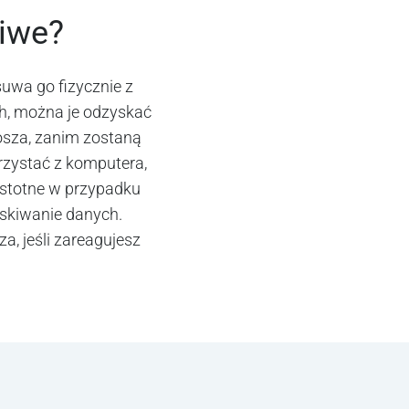
liwe?
uwa go fizycznie z
ch, można je odzyskać
osza, zanim zostaną
rzystać z komputera,
istotne w przypadku
yskiwanie danych.
a, jeśli zareagujesz