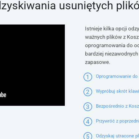
zyskiwania usuniętych plik
Istnieje kilka opcji od
ważnych plików z Kosza
oprogramowania do odz
bardziej niezawodnych 
zapasowe.
1
Oprogramowanie do 
2
Wypróbuj skrót klaw
3
Bezpośrednio z Kos
4
Przywróć z poprzedni
5
Odzyskaj utracone p