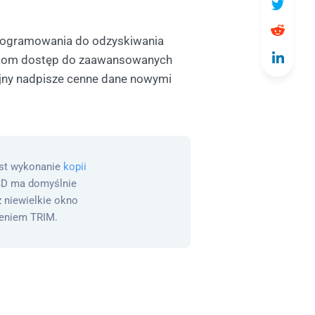
programowania do odzyskiwania
ownikom dostęp do zaawansowanych
yjny nadpisze cenne dane nowymi
est wykonanie
kopii
SSD ma domyślnie
z niewielkie okno
ieniem TRIM.