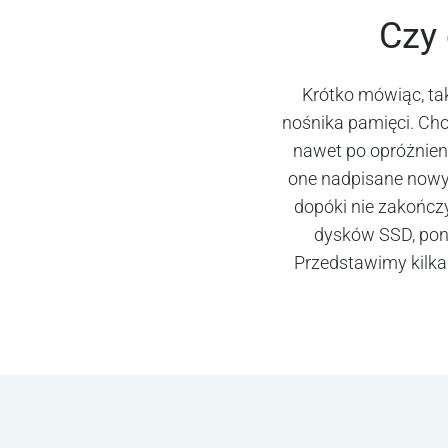
Czy 
Krótko mówiąc, ta
nośnika pamięci. Cho
nawet po opróżnien
one nadpisane nowym
dopóki nie zakończ
dysków SSD, poni
Przedstawimy kilka 