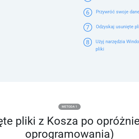
6
Przywróć swoje dane
7
Odzyskaj usunięte pl
8
Użyj narzędzia Wind
pliki
METODA 1
te pliki z Kosza po opróżn
oprogramowania)