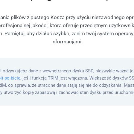
kania plików z pustego Kosza przy użyciu niezawodnego o
 o profesjonalnej jakości, która oferuje przeciętnym użytk
h. Pamiętaj, aby działać szybko, zanim twój system operac
informacjami.
i odzyskujesz dane z wewnętrznego dysku SSD, niezwykle ważne j
it-po-bicie
, jeśli funkcja TRIM jest włączona. Większość dysków 
IM, co sprawia, że utracone dane stają się nie do odzyskania. Mas
y utworzyć kopię zapasową i zachować stan dysku przed uruchom