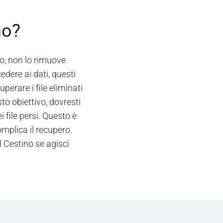
no?
o, non lo rimuove
dere ai dati, questi
erare i file eliminati
o obiettivo, dovresti
 file persi. Questo è
mplica il recupero.
l Cestino se agisci