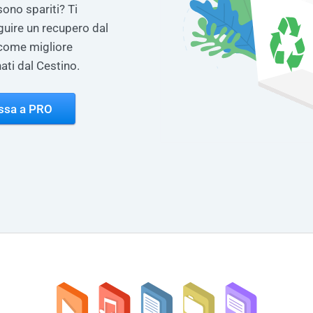
 sono spariti? Ti
uire un recupero dal
 come migliore
nati dal Cestino.
ssa a PRO