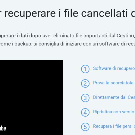
 recuperare i file cancellati 
perare i dati dopo aver eliminato file importanti dal Cestino,
 come i backup, si consiglia di iniziare con un software di rec
1
Software di recupero
2
Prova la scorciatoia
3
Direttamente dal Ce
4
Ripristina con version
5
Recupera i file persi