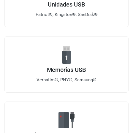
Unidades USB
Patriot®, Kingston®, SanDisk®
Memorias USB
Verbatim®, PNY®, Samsung®