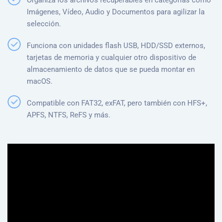
Imágenes, Vídeo, Audio y Documentos para agilizar la
selección.
Funciona con unidades flash USB, HDD/SSD externos,
tarjetas de memoria y cualquier otro dispositivo de
almacenamiento de datos que se pueda montar en
macOS.
Compatible con FAT32, exFAT, pero también con HFS+,
APFS, NTFS, ReFS y más.