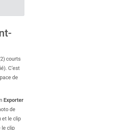
nt-
?
(2) courts
ié). C’est
space de
on
Exporter
hoto de
et le clip
 le clip