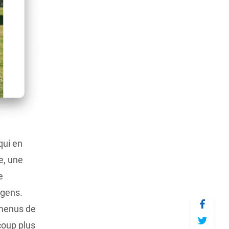
qui en
e, une
e
 gens.
 menus de
coup plus