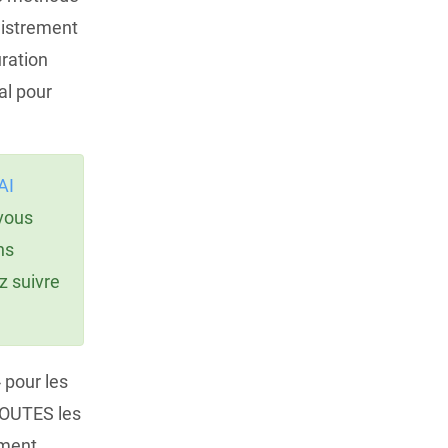
gistrement
uration
al pour
AI
 vous
ns
z suivre
 pour les
TOUTES les
ement