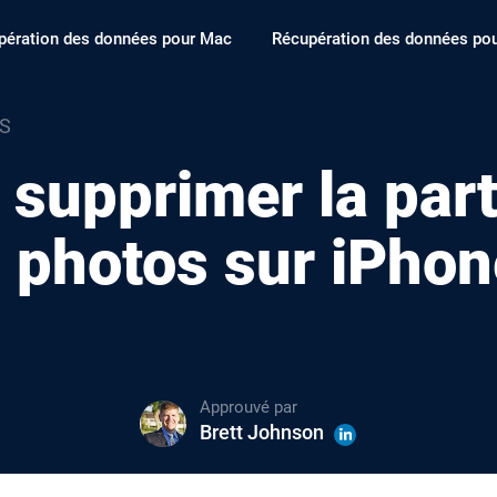
pération des données pour Mac
Récupération des données po
OS
upprimer la parti
s photos sur iPho
Approuvé par
Brett Johnson