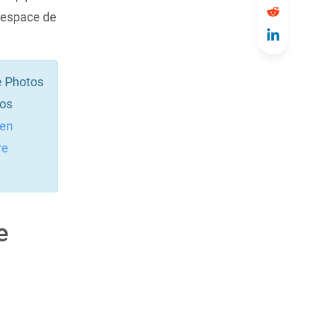
l’espace de
e Photos
vos
 en
re
e