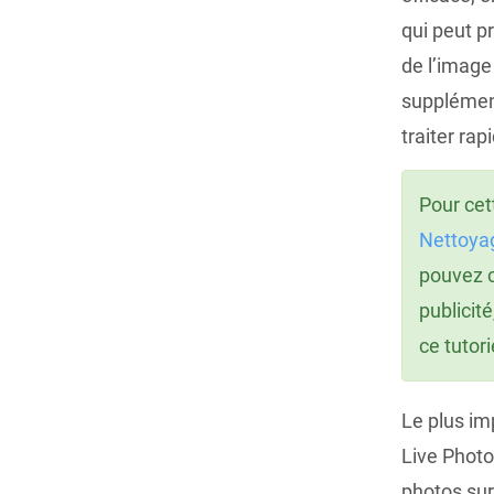
qui peut p
de l’image
supplément
traiter ra
Pour cet
Nettoya
pouvez c
publicit
ce tutori
Le plus im
Live Photo
photos sur