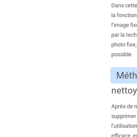
Dans cette
la fonctio
l’image fi
par la tec
photo fixe,
possible.
Méth
netto
Après de n
supprimer 
l’utilisatio
efficace, 