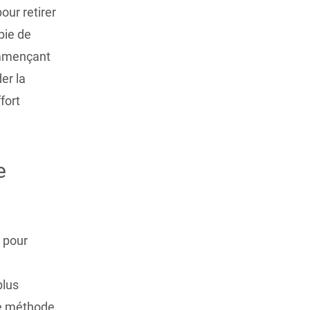
ur retirer
pie de
ommençant
er la
fort
e
 pour
plus
ule méthode