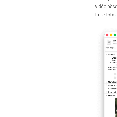
vidéo pès
taille tota