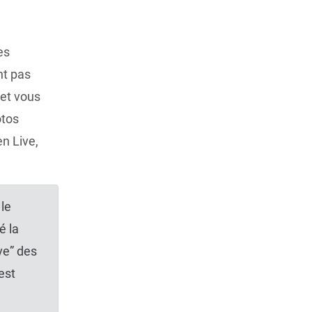
es
nt pas
 et vous
otos
n Live,
 le
é la
ve” des
est