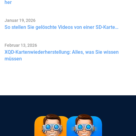
her
Januar 19, 2026
So stellen Sie gelöschte Videos von einer SD-Karte…
Februar 13, 2026
XQD-Kartenwiederherstellung: Alles, was Sie wissen
müssen