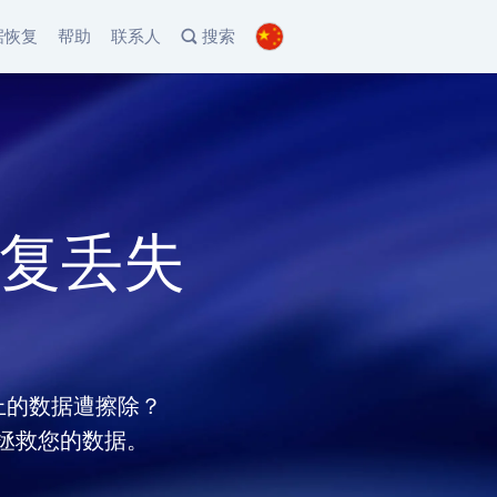
据恢复
帮助
联系人
搜索
s恢复丢失
盘上的数据遭擦除？
分钟内拯救您的数据。