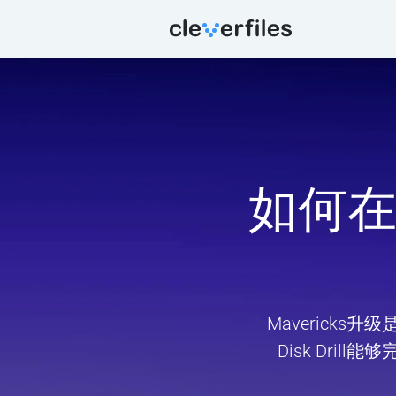
如何在O
Maverick
Disk Dril