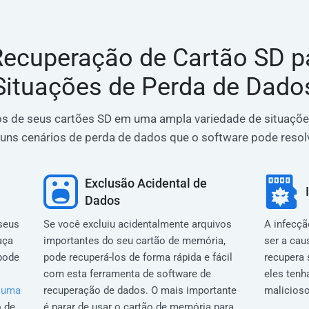
Recuperação de Cartão SD pa
Situações de Perda de Dado
ivos de seus cartões SD em uma ampla variedade de situaçõe
guns cenários de perda de dados que o software pode resolv
Exclusão Acidental de
Dados
seus
Se você excluiu acidentalmente arquivos
A infecçã
aça
importantes do seu cartão de memória,
ser a cau
pode
pode recuperá-los de forma rápida e fácil
recupera 
com esta ferramenta de software de
eles tenh
a uma
recuperação de dados. O mais importante
malicioso
o de
é parar de usar o cartão de memória para