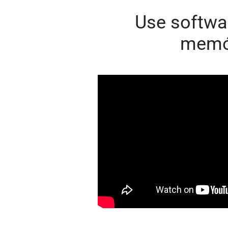
Use softwar
memór