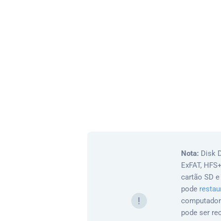
Nota:
Disk D
ExFAT, HFS+
cartão SD e
pode
restau
!
computadores
pode ser re