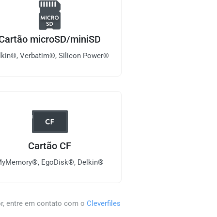
Cartão microSD/miniSD
lkin®, Verbatim®, Silicon Power®
Cartão CF
yMemory®, EgoDisk®, Delkin®
r, entre em contato com o
Cleverfiles