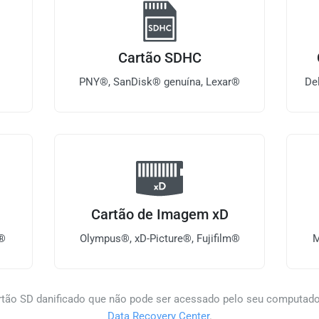
Cartão SDHC
PNY®, SanDisk® genuína, Lexar®
De
Cartão de Imagem xD
n®
Olympus®, xD-Picture®, Fujifilm®
M
rtão SD danificado que não pode ser acessado pelo seu computado
Data Recovery Center
.