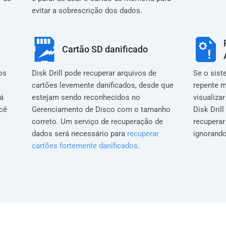
evitar a sobrescrição dos dados.
Cartão SD danificado
os
Disk Drill pode recuperar arquivos de
Se o sist
cartões levemente danificados, desde que
repente m
rá
estejam sendo reconhecidos no
visualiza
ocê
Gerenciamento de Disco com o tamanho
Disk Dril
correto. Um serviço de recuperação de
recupera
dados será necessário para
recuperar
ignorando
cartões fortemente danificados
.