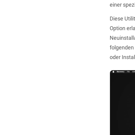
einer spez
Diese Util
Option erl
Neuinstall
folgenden 
oder Insta