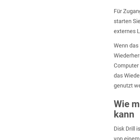
Für Zugan
starten Si
externes 
Wenn das u
Wiederher
Computer e
das Wiede
genutzt w
Wie m
kann
Disk Drill
von einem