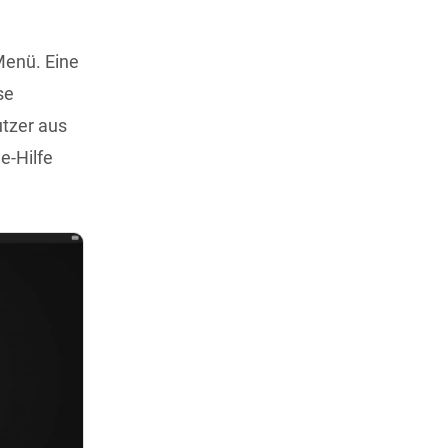
Menü. Eine
se
utzer aus
e-Hilfe