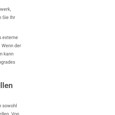
werk,
 Sie Ihr
s externe
. Wenn der
nn kann
pgrades
llen
en sowohl
llen. Von