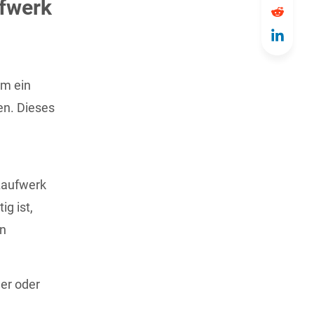
ufwerk
um ein
en. Dieses
Laufwerk
g ist,
en
der oder