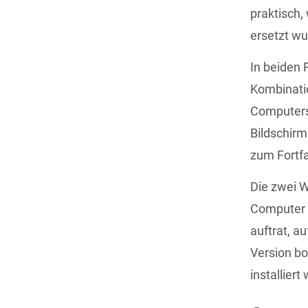
praktisch,
ersetzt w
In beiden 
Kombinatio
Computers 
Bildschir
zum Fortf
Die zwei W
Computer d
auftrat, a
Version bo
installiert 