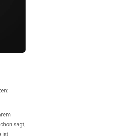
ten:
Ihrem
schon sagt,
 ist