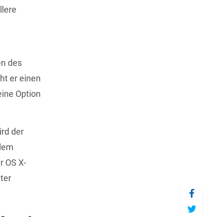
llere
e
en des
ht er einen
ine Option
rd der
blem
r OS X-
ter