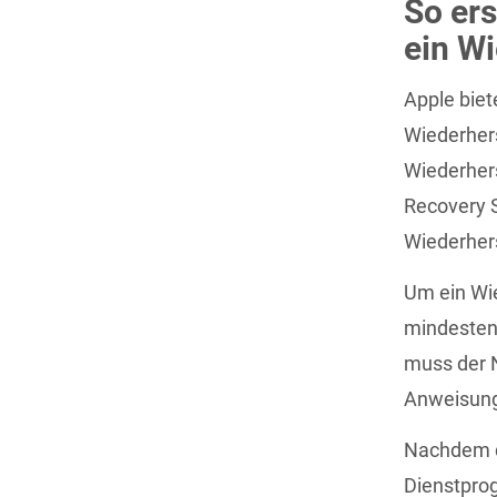
So ers
ein W
Apple biet
Wiederhers
Wiederhers
Recovery S
Wiederher
Um ein Wie
mindestens
muss der 
Anweisung
Nachdem di
Dienstpro