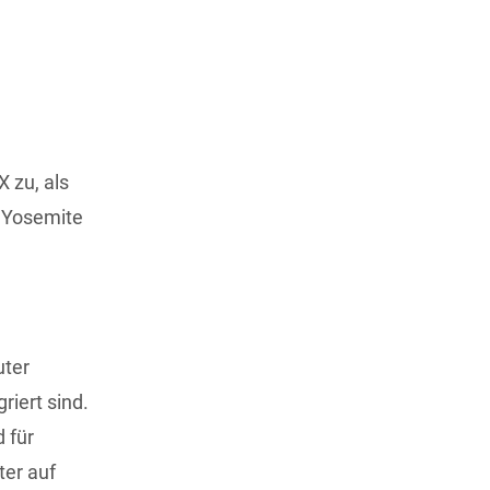
X zu, als
, Yosemite
uter
riert sind.
 für
ter auf