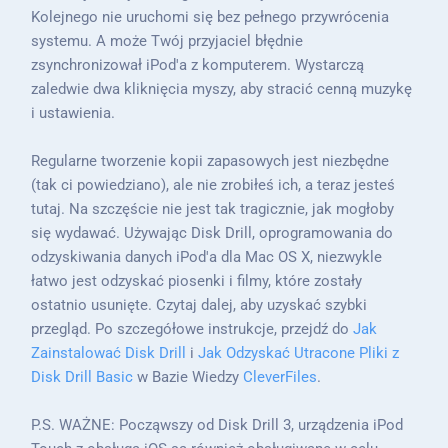
Kolejnego nie uruchomi się bez pełnego przywrócenia
systemu. A może Twój przyjaciel błędnie
zsynchronizował iPod'a z komputerem. Wystarczą
zaledwie dwa kliknięcia myszy, aby stracić cenną muzykę
i ustawienia.
Regularne tworzenie kopii zapasowych jest niezbędne
(tak ci powiedziano), ale nie zrobiłeś ich, a teraz jesteś
tutaj. Na szczęście nie jest tak tragicznie, jak mogłoby
się wydawać. Używając Disk Drill, oprogramowania do
odzyskiwania danych iPod'a dla Mac OS X, niezwykle
łatwo jest odzyskać piosenki i filmy, które zostały
ostatnio usunięte. Czytaj dalej, aby uzyskać szybki
przegląd. Po szczegółowe instrukcje, przejdź do
Jak
Zainstalować Disk Drill
i
Jak Odzyskać Utracone Pliki z
Disk Drill Basic
w Bazie Wiedzy
CleverFiles
.
P.S. WAŻNE: Począwszy od Disk Drill 3, urządzenia iPod