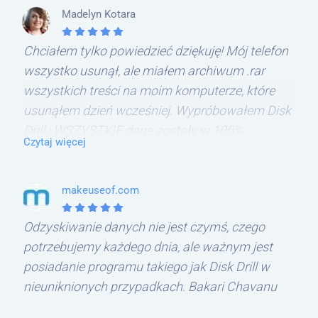
Madelyn Kotara
Chciałem tylko powiedzieć dziękuję! Mój telefon
wszystko usunął, ale miałem archiwum .rar
wszystkich treści na moim komputerze, które
usunąłem dzień wcześniej. Wypróbowałem Disk
Drill i WSZYSTKIE dane zostały w 100%
Czytaj więcej
nienaruszone. DZIĘKUJĘ!
makeuseof.com
Odzyskiwanie danych nie jest czymś, czego
potrzebujemy każdego dnia, ale ważnym jest
posiadanie programu takiego jak Disk Drill w
nieuniknionych przypadkach. Bakari Chavanu