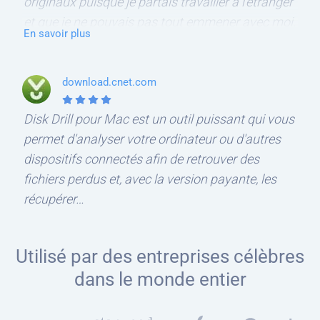
originaux puisque je partais travailler à l'étranger
et que je ne pouvais pas tout emmener avec moi.
En savoir plus
En voulant sauvegarder des fichiers, mon
colocataire a accidentellement écrasé mes
photos et vidéos de famille numérisées. J'étais
download.cnet.com
désemparé... Heureusement, Disk Drill a pu
Disk Drill pour Mac est un outil puissant qui vous
récupérer une grosse partie des ces images et
permet d'analyser votre ordinateur ou d'autres
vidéos. Je recommanderai avec joie ce logiciel de
dispositifs connectés afin de retrouver des
récupération car il a réussi à sauver les SEULS
fichiers perdus et, avec la version payante, les
souvenirs visuels que j'ai de mon enfance.
récupérer…
Utilisé par des entreprises célèbres
dans le monde entier