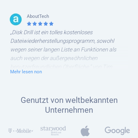
einen guten Produktschlüssel. Die anderen
suchten Ausreden für Ergebnisse. Ihre Software
AboutTech
hat alle bis auf 150 Datein in perfektem oder
„Disk Drill ist ein tolles kostenloses
nahezu perfektem Zustand gefunden! Fast 4000
Dateiwiederherstellungsprogramm, sowohl
Fotos und Videos. Ihr Jungs seid fantastisch!!!
wegen seiner langen Liste an Funktionen als
Diese Fotos sind mein Leben!!! Ich danke Euch.
auch wegen der außergewöhnlichen
benutzerfreundlichen Oberfläche.“ von Tim
Mehr lesen non
Fisher
Genutzt von weltbekannten
Unternehmen