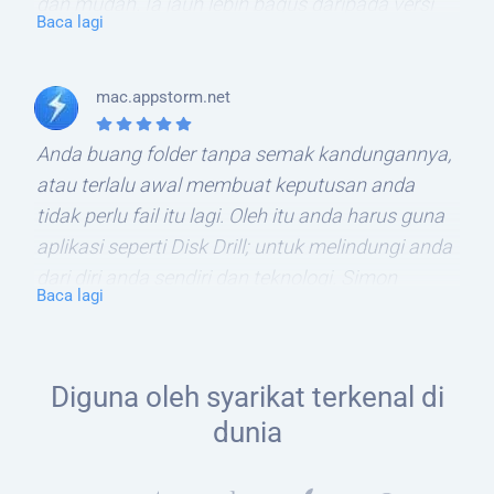
dan mudah. Ia jauh lebih bagus daripada versi
Baca lagi
sebelum ini yang saya uji. Saya menggunakan
Versi Pro sekarang. App ini adalah satu
kemestian bagi sesiapa sahaja.
mac.appstorm.net
Anda buang folder tanpa semak kandungannya,
atau terlalu awal membuat keputusan anda
tidak perlu fail itu lagi. Oleh itu anda harus guna
aplikasi seperti Disk Drill; untuk melindungi anda
dari diri anda sendiri dan teknologi. Simon
Baca lagi
Slanger
Diguna oleh syarikat terkenal di
dunia