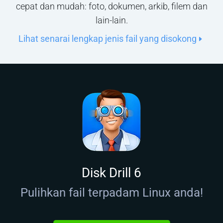
cepat dan mudah: foto, dokumen, arkib, filem dan
lain-lain.
Lihat senarai lengkap jenis fail yang disokong
Disk Drill 6
Pulihkan fail terpadam Linux anda!