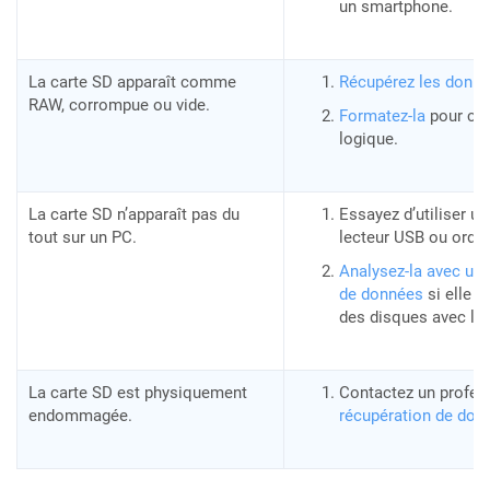
un smartphone.
La carte SD apparaît comme
Récupérez les donn
RAW, corrompue ou vide.
Formatez-la
pour cor
logique.
La carte SD n’apparaît pas du
Essayez d’utiliser u
tout sur un PC.
lecteur USB ou ordin
Analysez-la avec un 
de données
si elle a
des disques avec la 
La carte SD est physiquement
Contactez un profes
endommagée.
récupération de don