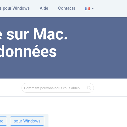
es pour Windows
Aide
Contacts
 sur Mac.
 données
ac
pour Windows