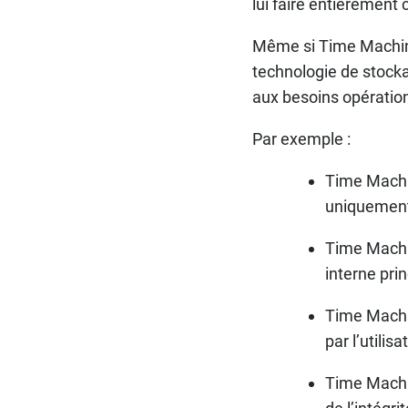
lui faire entièrement 
Même si Time Machine 
technologie de stocka
aux besoins opératio
Par exemple :
Time Machi
uniquement
Time Machi
interne pri
Time Machin
par l’utilisa
Time Machin