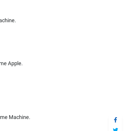
achine.
ème Apple.
 Time Machine.