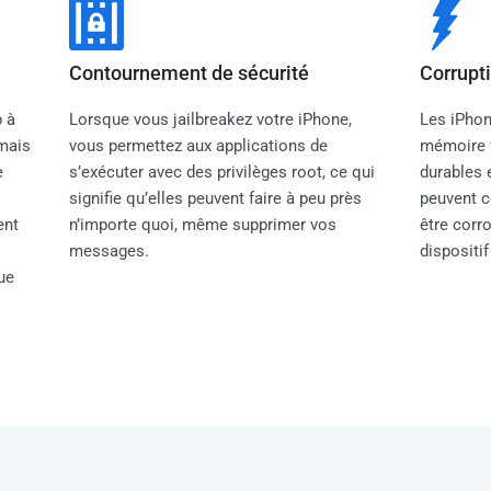
Contournement de sécurité
Corrupt
p à
Lorsque vous jailbreakez votre iPhone,
Les iPhon
 mais
vous permettez aux applications de
mémoire f
e
s’exécuter avec des privilèges root, ce qui
durables 
signifie qu’elles peuvent faire à peu près
peuvent c
ent
n’importe quoi, même supprimer vos
être cor
messages.
dispositi
ue