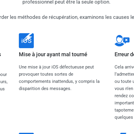
professionnel peut être la seule option.
rder les méthodes de récupération, examinons les causes le
s
Mise à jour ayant mal tourné
Erreur d
Une mise à jour iOS défectueuse peut
Cela arri
provoquer toutes sortes de
l’admette
pour
comportements inattendus, y compris la
ou toute 
urs,
disparition des messages.
vous n’en
lus
rendez co
important
tapotemen
quelques