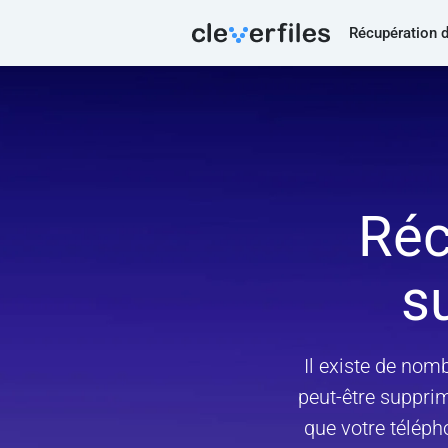
Récupération 
Réc
s
Il existe de no
peut-être suppri
que votre télép