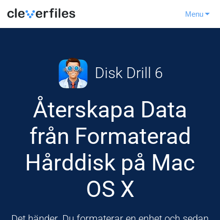
Menu
Disk Drill 6
Återskapa Data
från Formaterad
Hårddisk på Mac
OS X
Det händer. Du formaterar en enhet och sedan