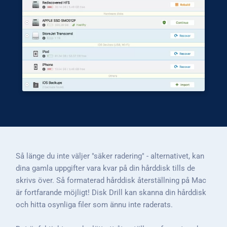
Så länge du inte väljer "säker radering" - alternativet, kan
dina gamla uppgifter vara kvar på din hårddisk tills de
skrivs över. Så formaterad hårddisk återställning på Mac
är fortfarande möjligt! Disk Drill kan skanna din hårddisk
och hitta osynliga filer som ännu inte raderats.