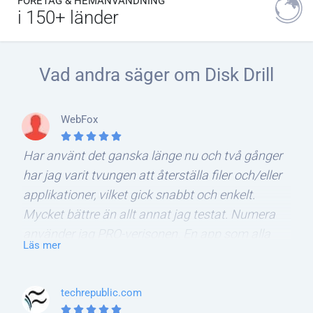
FÖRETAG & HEMANVÄNDNING
i 150+ länder
Vad andra säger om Disk Drill
WebFox
Har använt det ganska länge nu och två gånger
har jag varit tvungen att återställa filer och/eller
applikationer, vilket gick snabbt och enkelt.
Mycket bättre än allt annat jag testat. Numera
använder jag PRO-verisonen. En app som alla
Läs mer
behöver.
techrepublic.com