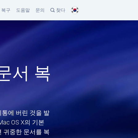
터 복구
도움말
문의
찾다
 문서 복
통에 버린 것을 발
c OS X의 기본
면 귀중한 문서를 복