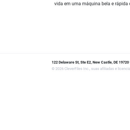
vida em uma máquina bela e rápida d
122 Delaware St, Ste E2, New Castle, DE 1972
© 2026 CleverFiles Inc., suas afiliadas e licenc