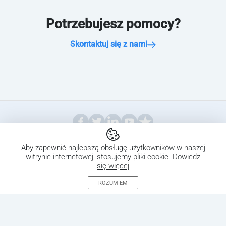
Potrzebujesz pomocy?
Skontaktuj się z nami
skontaktuj
się z nami
O nas
Pomoc
Partnerzy
Prasa
Odinstalować
Prawny
Aby zapewnić najlepszą obsługę użytkowników w naszej
witrynie internetowej, stosujemy pliki cookie.
Dowiedz
122 Delaware St, Ste E2, New Castle, DE 19720 USA
się więcej
© 2026 CleverFiles Inc., jej podmioty stowarzyszone i licencjodawcy
ROZUMIEM