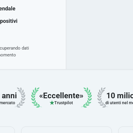
iendale
spositivi
cuperando dati
momento
 anni
«Eccellente»
10 mili
 mercato
Trustpilot
di utenti nel 