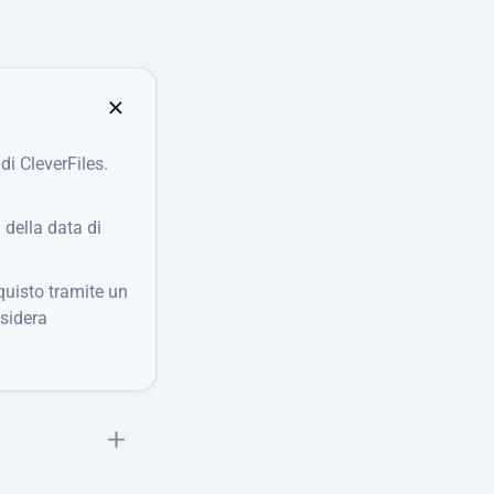
di CleverFiles.
 della data di
quisto tramite un
nsidera