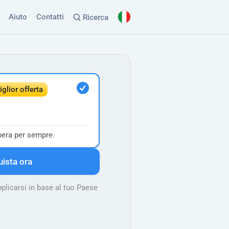
Aiuto
Contatti
Ricerca
glior offerta
pera per sempre.
ista ora
licarsi in base al tuo Paese