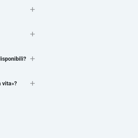
isponibili?
i supporto
 vita»?