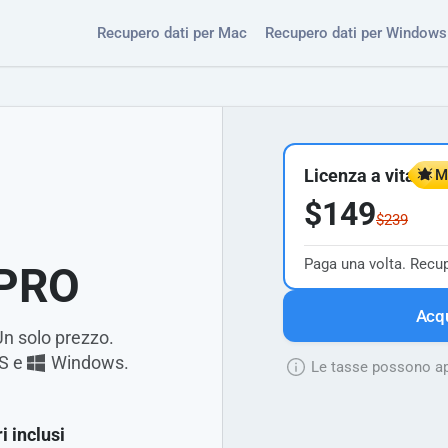
Recupero dati per Mac
Recupero dati per Windows
Licenza a vita
Mi
$149
$239
Paga una volta. Recu
 PRO
Acqu
n solo prezzo.
S
e
Windows.
Le tasse possono app
i inclusi