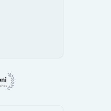
oni
mondo