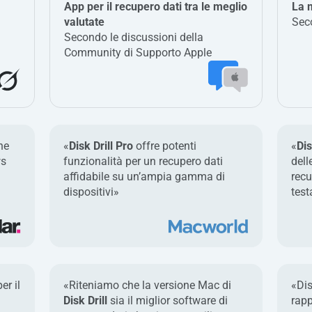
App per il recupero dati tra le meglio
La m
valutate
Seco
Secondo le discussioni della
Community di Supporto Apple
ne
«
Disk Drill Pro
offre potenti
«
Dis
ws
funzionalità per un recupero dati
dell
affidabile su un’ampia gamma di
rec
dispositivi»
test
er il
«Riteniamo che la versione Mac di
«Dis
Disk Drill
sia il miglior software di
rapp